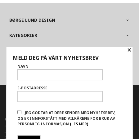
BØRGE LUND DESIGN
KATEGORIER
×
OM BUTIKKEN
MELD DEG PÅ VÅRT NYHETSBREV
PARTNERE
NAVN
E-POSTADRESSE
FRAKT
KJØPSBETINGELSER
SIKKERHET OG PERSONVERN
NYHETSBREV
JEG GODTAR AT DERE SENDER MEG NYHETSBREV,
OG ER INNFORSTÅTT MED VILKÅRENE FOR BRUK AV
Vår nettbutikk bruker cookies slik at du får en bedre
PERSONLIG INFORMASJON
(LES MER)
kjøpsopplevelse og vi kan yte deg bedre service. Vi bruker cookies
hovedsaklig til å lagre innloggingsdetaljer og huske hva du har puttet i
handlekurven din. Fortsett å bruke siden som normalt om du godtar