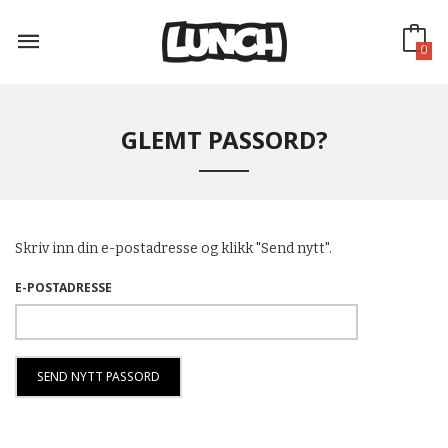
Gå
til
innholdet
0
GLEMT PASSORD?
Skriv inn din e-postadresse og klikk "Send nytt".
E-POSTADRESSE