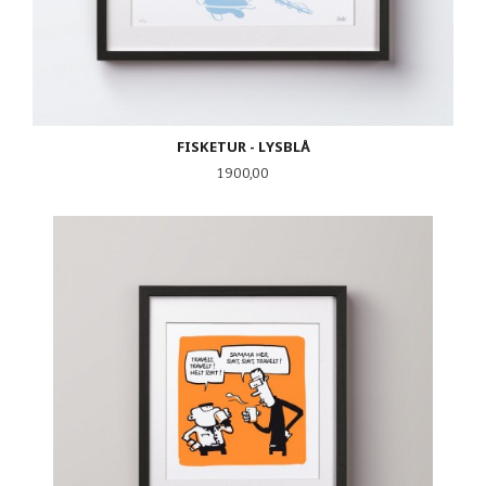
FISKETUR - LYSBLÅ
Pris
1 900,00