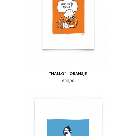
"HALLO" - ORANSJE
Pris
800,00