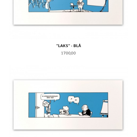
"LAKS" - BLÅ
Pris
1 700,00