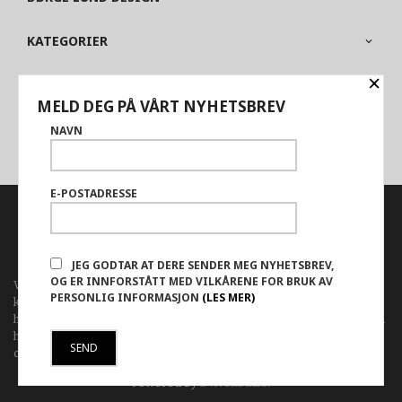
KATEGORIER
×
OM BUTIKKEN
MELD DEG PÅ VÅRT NYHETSBREV
PARTNERE
NAVN
E-POSTADRESSE
FRAKT
KJØPSBETINGELSER
SIKKERHET OG PERSONVERN
NYHETSBREV
JEG GODTAR AT DERE SENDER MEG NYHETSBREV,
OG ER INNFORSTÅTT MED VILKÅRENE FOR BRUK AV
Vår nettbutikk bruker cookies slik at du får en bedre
PERSONLIG INFORMASJON
(LES MER)
kjøpsopplevelse og vi kan yte deg bedre service. Vi bruker cookies
hovedsaklig til å lagre innloggingsdetaljer og huske hva du har puttet i
handlekurven din. Fortsett å bruke siden som normalt om du godtar
dette.
Les mer
eller
endre innstillinger for cookies.
Powered by
24Nettbutikk