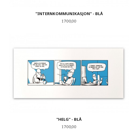
"INTERNKOMMUNIKASJON" - BLÅ
Pris
1 700,00
"HELG" - BLÅ
Pris
1 700,00