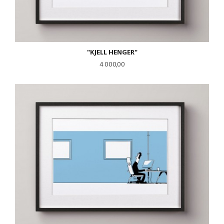
"KJELL HENGER"
Pris
4 000,00