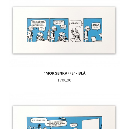
"MORGENKAFFE" - BLÅ
Pris
1 700,00