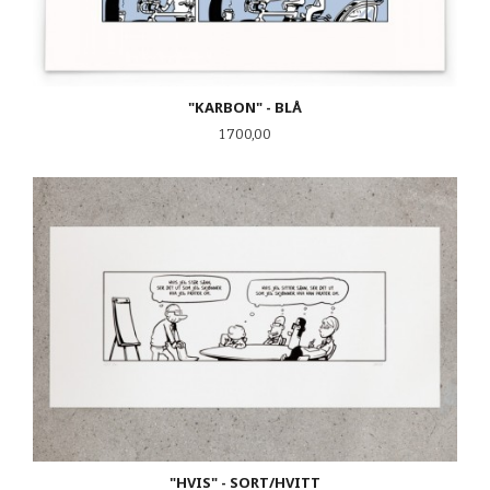
"KARBON" - BLÅ
Pris
1 700,00
"HVIS" - SORT/HVITT