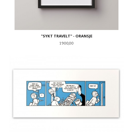
"SYKT TRAVELT" - ORANSJE
Pris
1 900,00