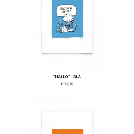
"HALLO" - BLÅ
Pris
800,00