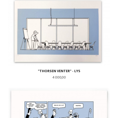
"THORSEN VENTER" - LYS
Pris
4 000,00