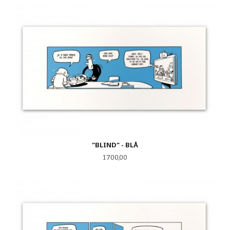
"BLIND" - BLÅ
Pris
1 700,00