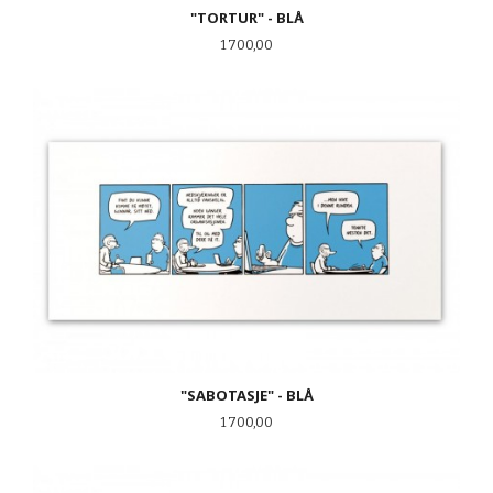
"TORTUR" - BLÅ
Pris
1 700,00
"SABOTASJE" - BLÅ
Pris
1 700,00