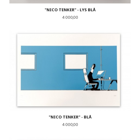
"NICO TENKER" - LYS BLÅ
Pris
4 000,00
"NICO TENKER" - BLÅ
Pris
4 000,00