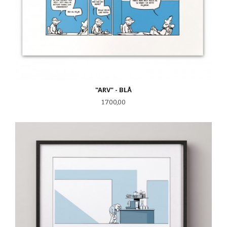
"ARV" - BLÅ
Pris
1 700,00