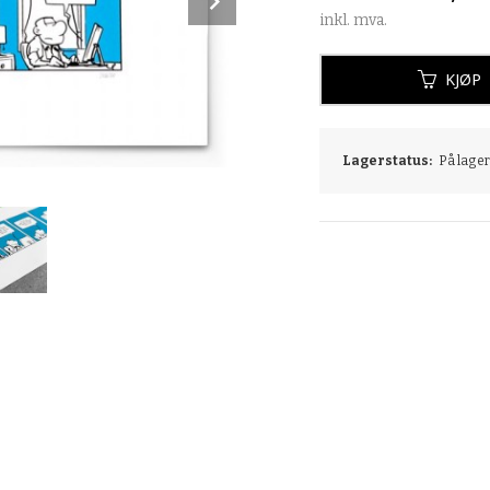
inkl. mva.
KJØP
Lagerstatus:
På lager: