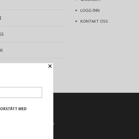
LOGG INN
K
KONTAKT OSS
SS
K
×
YHETSBREV
FORSTÅTT MED
lse og vi kan yte deg bedre
er og huske hva du har puttet i
r dette.
Les mer
eller
endre