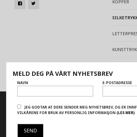
KOPPER
SILKETRYK
LETTERPRE
KUNSTTRYK
TEKSTIL
MELD DEG PÅ VÅRT NYHETSBREV
NAVN
E-POSTADRESSE
FRAKT
KJØPSBETINGELSER
SIKKERHET OG PERSONVERN
N
JEG GODTAR AT DERE SENDER MEG NYHETSBREV, OG ER INN
VILKÅRENE FOR BRUK AV PERSONLIG INFORMASJON
(LES MER)
Vår nettbutikk bruker cookies slik at du får en bedre kjøpsoppleve
service. Vi bruker cookies hovedsaklig til å lagre innloggingsdetalj
handlekurven din. Fortsett å bruke siden som normalt om du godta
innstillinger for cookies.