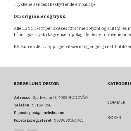
Trykkene sendes i beskyttende emballasje.
Om originaler og trykk:
Alle LUNCH-striper skisses først med blyant og sluttføres me
håndlagde trykk i begrenset opplag. De fleste motivene finnes
NB. Kun en del av opplaget vil være tilgjengelig i nettbutikke
BØRGE LUND DESIGN
KATEGORI
Adresse:
Sjarkveien 13, 4085 HUNDVÅG
SOMMER
Telefon:
951 24 966
E-post:
post@lunchshop.no
BØKER
Foretaksregisteret:
993908916MVA