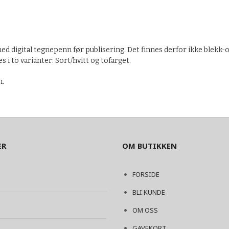
d digital tegnepenn før publisering. Det finnes derfor ikke blekk-or
 i to varianter: Sort/hvitt og tofarget.
n.
ER
OM BUTIKKEN
FORSIDE
BLI KUNDE
OM OSS
GAVEKORT