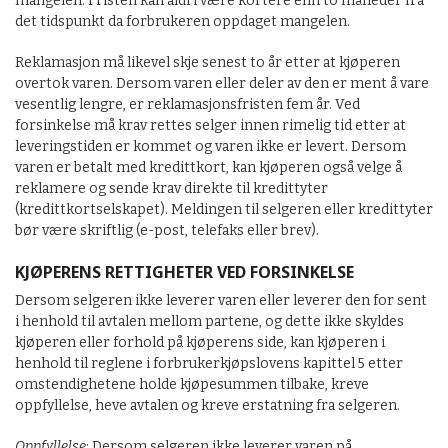
mangelen. Fristen kan aldri være kortere enn to måneder fra
det tidspunkt da forbrukeren oppdaget mangelen.
Reklamasjon må likevel skje senest to år etter at kjøperen
overtok varen. Dersom varen eller deler av den er ment å vare
vesentlig lengre, er reklamasjonsfristen fem år. Ved
forsinkelse må krav rettes selger innen rimelig tid etter at
leveringstiden er kommet og varen ikke er levert. Dersom
varen er betalt med kredittkort, kan kjøperen også velge å
reklamere og sende krav direkte til kredittyter
(kredittkortselskapet). Meldingen til selgeren eller kredittyter
bør være skriftlig (e-post, telefaks eller brev).
KJØPERENS RETTIGHETER VED FORSINKELSE
Dersom selgeren ikke leverer varen eller leverer den for sent
i henhold til avtalen mellom partene, og dette ikke skyldes
kjøperen eller forhold på kjøperens side, kan kjøperen i
henhold til reglene i forbrukerkjøpslovens kapittel 5 etter
omstendighetene holde kjøpesummen tilbake, kreve
oppfyllelse, heve avtalen og kreve erstatning fra selgeren.
Oppfyllelse
: Dersom selgeren ikke leverer varen på