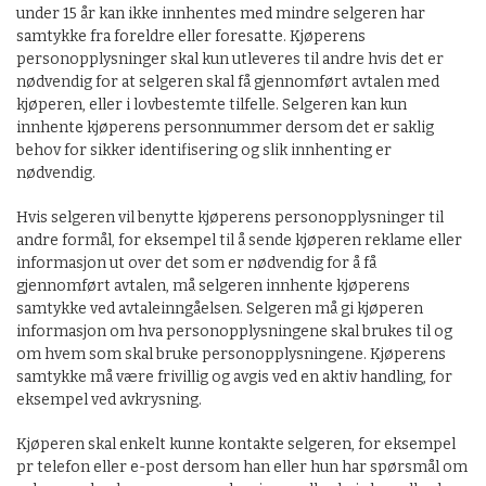
under 15 år kan ikke innhentes med mindre selgeren har
samtykke fra foreldre eller foresatte. Kjøperens
personopplysninger skal kun utleveres til andre hvis det er
nødvendig for at selgeren skal få gjennomført avtalen med
kjøperen, eller i lovbestemte tilfelle. Selgeren kan kun
innhente kjøperens personnummer dersom det er saklig
behov for sikker identifisering og slik innhenting er
nødvendig.
Hvis selgeren vil benytte kjøperens personopplysninger til
andre formål, for eksempel til å sende kjøperen reklame eller
informasjon ut over det som er nødvendig for å få
gjennomført avtalen, må selgeren innhente kjøperens
samtykke ved avtaleinngåelsen. Selgeren må gi kjøperen
informasjon om hva personopplysningene skal brukes til og
om hvem som skal bruke personopplysningene. Kjøperens
samtykke må være frivillig og avgis ved en aktiv handling, for
eksempel ved avkrysning.
Kjøperen skal enkelt kunne kontakte selgeren, for eksempel
pr telefon eller e-post dersom han eller hun har spørsmål om