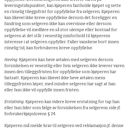
leveringstidspunktet, kan kjøperen fastholde kjøpet og sette
en rimelig tileggsfrist for oppfyllelse fra selgeren. Kjøperen
kan likevel ikke kreve oppfyllelse dersom det foreligger en
hindring som selgeren ikke kan overvinne eller dersom
oppfyllelse vil medføre en så stor ulempe eller kostnad for
selgeren at det står i vesentlig misforhold til kjøperens
interesse i at selgeren oppfyller. Faller vanskene bort innen
rimelig tid, kan forbrukeren kreve oppfyllelse.
Heving
: Kjøperen kan heve avtalen med selgeren dersom
forsinkelsen er vesentlig eller hvis selgeren ikke leverer varen
innen den tilleggsfristen for oppfyllelse som kjøperen har
fastsatt. Kjøperen kan likevel ikke heve avtalen mens
tilleggsfristen løper, med mindre selgeren har sagt at han
eller hun ikke vil oppfylle innen fristen.
Erstatning
: Kjøperen kan videre kreve erstatning for tap han
eller hun lider som følge av forsinkelsen fra selgerens side jf.
forbrukerkjøpslovens § 24.
Kjøperen må melde krav til selgeren ved reklamasjon jf. denne