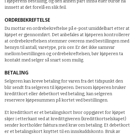
i kjøperens bestilling, og den annen part innså eller burde ha
innsett at det forelå en slik feil.
ORDREBEKREFTELSE
Du mottar en ordrebekreftelse på e-post umiddelbart etter at
kjøpet er gjennomført. Det anbefales at kjøperen kontrollerer
at ordrebekreftelsen stemmer overens med bestillingen med
hensyn til antall, varetype, pris osv. Er det ikke samsvar
mellom bestillingen og ordrebekreftelsen, bør kjøperen ta
kontakt med selger så snart som mulig.
BETALING
Selgeren kan kreve betaling for varen fra det tidspunkt den
blir sendt fra selgeren til kjøperen. Dersom kjøperen bruker
kredittkort eller debetkort ved betaling, kan selgeren
reservere kjøpesummen på kortet ved bestillingen.
Et kredittkort er et betalingskort hvor oppgjøret for kjøpet
skjer i etterkant ved at kredittgiveren (kredittkortselskapet)
sender kortholder faktura med krav om betaling. Et debetkort
er et betalingskort knyttet til en innskuddskonto. Bruk av