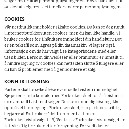
selgerens bruk av personopplysninger eller hvis han eller hun
ønsker at selgeren sletter eller endrer personopplysningene.
COOKIES
Vår nettbutikk inneholder såkalte cookies. Du kan se deg rundt
i Internettbutikken uten cookies, men du kan ikke handle. Vi
bruker cookies for å håndtere innholdet i din handlekurv. Det
er en tekstfil som lagres på din datamaskin. Vi lagrer også
informasjon om du har valgt å se kategorisidene med eller
uten bilder. Dersom din webleser eller brannmur er innstilt til
å hindre lagring av cookies kan nettsiden slutte å fungere eller
du kan få problemer med å gjennomføre et salg.
KONFLIKTLØSNING
Partene skal forsøke å løse eventuelle tvister i minnelighet.
Kjøperen kan ta kontakt med Forbrukerrådet for å få bistand i
en eventuell tvist med selger. Dersom minnelig løsning ikke
oppnås etter megling i Forbrukerrådet, kan partene skriftlig
begjære at Forbrukerrådet fremmer tvisten for
Forbrukertvistutvalget. 13) Vedtak av Forbrukertvistutvalget er
rettskraftig fire uker etter forkynning. Før vedtaket er