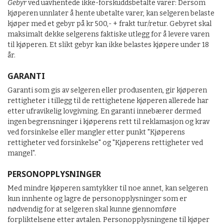
Gebyr
ved uavhentede ikke-forskuddsbetalte varer: Dersom
kjøperen unnlater å hente ubetalte varer, kan selgeren belaste
kjøper med et gebyr på kr 500,- + frakt tur/retur. Gebyret skal
maksimalt dekke selgerens faktiske utlegg for å levere varen
til kjøperen. Et slikt gebyr kan ikke belastes kjøpere under 18
år.
GARANTI
Garanti som gis av selgeren eller produsenten, gir kjøperen
rettigheter i tillegg til de rettighetene kjøperen allerede har
etter ufravikelig lovgivning. En garanti innebærer dermed
ingen begrensninger i kjøperens rett til reklamasjon og krav
ved forsinkelse eller mangler etter punkt "Kjøperens
rettigheter ved forsinkelse" og "Kjøperens rettigheter ved
mangel".
PERSONOPPLYSNINGER
Med mindre kjøperen samtykker til noe annet, kan selgeren
kun innhente og lagre de personopplysninger som er
nødvendig for at selgeren skal kunne gjennomføre
forpliktelsene etter avtalen. Personopplysningene til kjøper