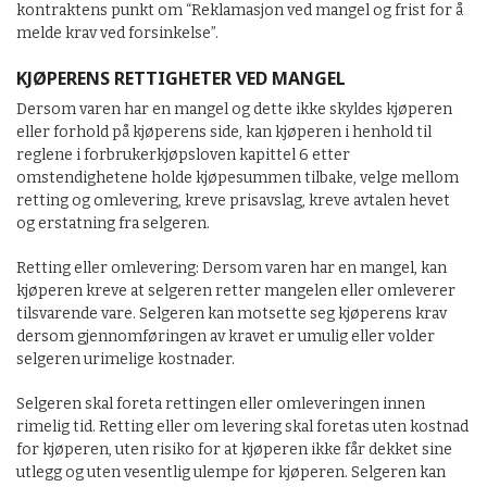
kontraktens punkt om “Reklamasjon ved mangel og frist for å
melde krav ved forsinkelse”.
KJØPERENS RETTIGHETER VED MANGEL
Dersom varen har en mangel og dette ikke skyldes kjøperen
eller forhold på kjøperens side, kan kjøperen i henhold til
reglene i forbrukerkjøpsloven kapittel 6 etter
omstendighetene holde kjøpesummen tilbake, velge mellom
retting og omlevering, kreve prisavslag, kreve avtalen hevet
og erstatning fra selgeren.
Retting eller omlevering: Dersom varen har en mangel, kan
kjøperen kreve at selgeren retter mangelen eller omleverer
tilsvarende vare. Selgeren kan motsette seg kjøperens krav
dersom gjennomføringen av kravet er umulig eller volder
selgeren urimelige kostnader.
Selgeren skal foreta rettingen eller omleveringen innen
rimelig tid. Retting eller om levering skal foretas uten kostnad
for kjøperen, uten risiko for at kjøperen ikke får dekket sine
utlegg og uten vesentlig ulempe for kjøperen. Selgeren kan