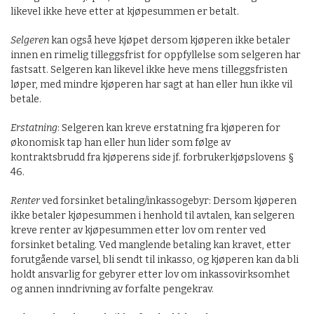
likevel ikke heve etter at kjøpesummen er betalt.
Selgeren
kan også heve kjøpet dersom kjøperen ikke betaler
innen en rimelig tilleggsfrist for oppfyllelse som selgeren har
fastsatt. Selgeren kan likevel ikke heve mens tilleggsfristen
løper, med mindre kjøperen har sagt at han eller hun ikke vil
betale.
Erstatning
: Selgeren kan kreve erstatning fra kjøperen for
økonomisk tap han eller hun lider som følge av
kontraktsbrudd fra kjøperens side jf. forbrukerkjøpslovens §
46.
Renter
ved forsinket betaling/inkassogebyr: Dersom kjøperen
ikke betaler kjøpesummen i henhold til avtalen, kan selgeren
kreve renter av kjøpesummen etter lov om renter ved
forsinket betaling. Ved manglende betaling kan kravet, etter
forutgående varsel, bli sendt til inkasso, og kjøperen kan da bli
holdt ansvarlig for gebyrer etter lov om inkassovirksomhet
og annen inndrivning av forfalte pengekrav.