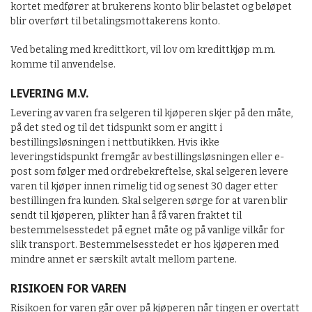
kortet medfører at brukerens konto blir belastet og beløpet
blir overført til betalingsmottakerens konto.
Ved betaling med kredittkort, vil lov om kredittkjøp m.m.
komme til anvendelse.
LEVERING M.V.
Levering av varen fra selgeren til kjøperen skjer på den måte,
på det sted og til det tidspunkt som er angitt i
bestillingsløsningen i nettbutikken. Hvis ikke
leveringstidspunkt fremgår av bestillingsløsningen eller e-
post som følger med ordrebekreftelse, skal selgeren levere
varen til kjøper innen rimelig tid og senest 30 dager etter
bestillingen fra kunden. Skal selgeren sørge for at varen blir
sendt til kjøperen, plikter han å få varen fraktet til
bestemmelsesstedet på egnet måte og på vanlige vilkår for
slik transport. Bestemmelsesstedet er hos kjøperen med
mindre annet er særskilt avtalt mellom partene.
RISIKOEN FOR VAREN
Risikoen for varen går over på kjøperen når tingen er overtatt