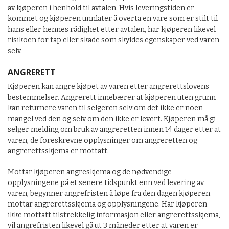
av kjøperen i henhold til avtalen. Hvis leveringstiden er
kommet og kjøperen unnlater å overta en vare som er stilt til
hans eller hennes rådighet etter avtalen, har kjøperen likevel
risikoen for tap eller skade som skyldes egenskaper ved varen
selv.
ANGRERETT
Kjøperen kan angre kjøpet av varen etter angrerettslovens
bestemmelser. Angrerett innebærer at kjøperen uten grunn
kan returnere varen til selgeren selv om det ikke er noen
mangel ved den og selv om den ikke er levert. Kjøperen må gi
selger melding om bruk av angreretten innen 14 dager etter at
varen, de foreskrevne opplysninger om angreretten og
angrerettsskjema er mottatt.
Mottar kjøperen angreskjema og de nødvendige
opplysningene på et senere tidspunkt enn ved levering av
varen, begynner angrefristen å løpe fra den dagen kjøperen
mottar angrerettsskjema og opplysningene. Har kjøperen
ikke mottatt tilstrekkelig informasjon eller angrerettsskjema,
vil angrefristen likevel gå ut 3 måneder etter at varen er