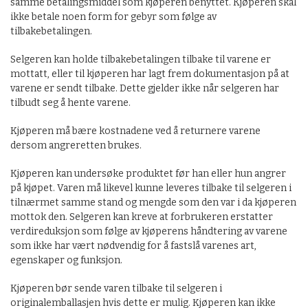
samme betalingsmiddel som kjøperen benyttet. Kjøperen skal
ikke betale noen form for gebyr som følge av
tilbakebetalingen.
Selgeren kan holde tilbakebetalingen tilbake til varene er
mottatt, eller til kjøperen har lagt frem dokumentasjon på at
varene er sendt tilbake. Dette gjelder ikke når selgeren har
tilbudt seg å hente varene.
Kjøperen må bære kostnadene ved å returnere varene
dersom angreretten brukes.
Kjøperen kan undersøke produktet før han eller hun angrer
på kjøpet. Varen må likevel kunne leveres tilbake til selgeren i
tilnærmet samme stand og mengde som den var i da kjøperen
mottok den. Selgeren kan kreve at forbrukeren erstatter
verdireduksjon som følge av kjøperens håndtering av varene
som ikke har vært nødvendig for å fastslå varenes art,
egenskaper og funksjon.
Kjøperen bør sende varen tilbake til selgeren i
originalemballasjen hvis dette er mulig. Kjøperen kan ikke