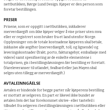
nettbutikken, Børge Lund Design. Kjøper er den person som
foretar bestillingen.
PRISER
Prisene, som er oppgitt i nettbutikken, inkluderer
merverdiavgift om ikke kjøper velger å vise priser uten mva
eller er registrert som bruker fra et land utenfor Norge.
Opplysninger om de totale kostnadene kjøperen skal betale,
inklusive alle avgifter (merverdiavgift, toll, og lignende) og
leveringskostnader (frakt, porto, fakturagebyr, emballasje med
videre) samt spesifisering av de enkelte elementene i
totalprisen, gis i bestillingsløsningen før bestilling er foretatt.
(Vareleveranser til utlandet, Svalbard eller Jan Mayen skal
selges uten tillegg av merverdiavgift.)
AVTALEINNGÅELSE
Avtalen er bindende for begge parter når kjøperens bestilling
er mottatt av selgeren. En part er likevel ikke bundet av
avtalen hvis det har forekommet skrive- eller tastefeil i
tilbudet fra selgeren i bestillingsløsningen i nettbutikken eller