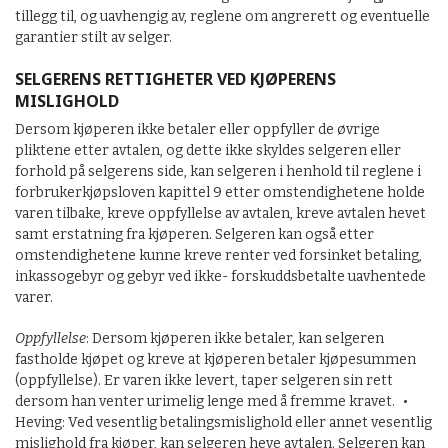
tillegg til, og uavhengig av, reglene om angrerett og eventuelle
garantier stilt av selger.
SELGERENS RETTIGHETER VED KJØPERENS
MISLIGHOLD
Dersom kjøperen ikke betaler eller oppfyller de øvrige
pliktene etter avtalen, og dette ikke skyldes selgeren eller
forhold på selgerens side, kan selgeren i henhold til reglene i
forbrukerkjøpsloven kapittel 9 etter omstendighetene holde
varen tilbake, kreve oppfyllelse av avtalen, kreve avtalen hevet
samt erstatning fra kjøperen. Selgeren kan også etter
omstendighetene kunne kreve renter ved forsinket betaling,
inkassogebyr og gebyr ved ikke- forskuddsbetalte uavhentede
varer.
Oppfyllelse
: Dersom kjøperen ikke betaler, kan selgeren
fastholde kjøpet og kreve at kjøperen betaler kjøpesummen
(oppfyllelse). Er varen ikke levert, taper selgeren sin rett
dersom han venter urimelig lenge med å fremme kravet. •
Heving: Ved vesentlig betalingsmislighold eller annet vesentlig
mislighold fra kjøper, kan selgeren heve avtalen. Selgeren kan