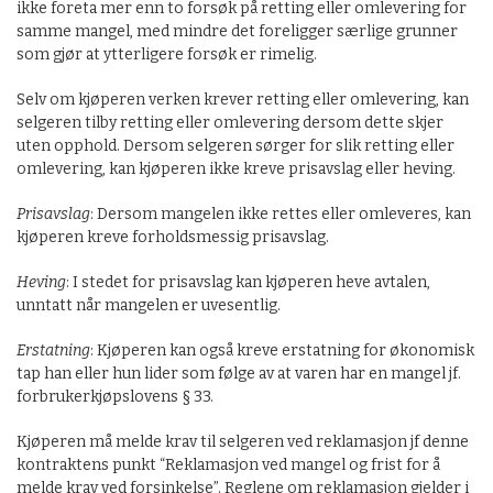
ikke foreta mer enn to forsøk på retting eller omlevering for
samme mangel, med mindre det foreligger særlige grunner
som gjør at ytterligere forsøk er rimelig.
Selv om kjøperen verken krever retting eller omlevering, kan
selgeren tilby retting eller omlevering dersom dette skjer
uten opphold. Dersom selgeren sørger for slik retting eller
omlevering, kan kjøperen ikke kreve prisavslag eller heving.
Prisavslag
: Dersom mangelen ikke rettes eller omleveres, kan
kjøperen kreve forholdsmessig prisavslag.
Heving
: I stedet for prisavslag kan kjøperen heve avtalen,
unntatt når mangelen er uvesentlig.
Erstatning
: Kjøperen kan også kreve erstatning for økonomisk
tap han eller hun lider som følge av at varen har en mangel jf.
forbrukerkjøpslovens § 33.
Kjøperen må melde krav til selgeren ved reklamasjon jf denne
kontraktens punkt “Reklamasjon ved mangel og frist for å
melde krav ved forsinkelse”. Reglene om reklamasjon gjelder i