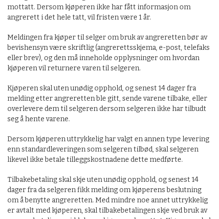
mottatt. Dersom kjøperen ikke har fått informasjon om
angrerett i det hele tatt, vil fristen være 1 år.
Meldingen fra kjøper til selger om bruk av angreretten bør av
bevishensyn være skriftlig (angrerettsskjema, e-post, telefaks
eller brev), og den må inneholde opplysninger om hvordan
kjøperen vil returnere varen til selgeren.
Kjøperen skal uten unødig opphold, og senest 14 dager fra
melding etter angreretten ble gitt, sende varene tilbake, eller
overlevere dem til selgeren dersom selgeren ikke har tilbudt
seg å hente varene.
Dersom kjøperen uttrykkelig har valgt en annen type levering
enn standardleveringen som selgeren tilbød, skal selgeren
likevel ikke betale tilleggskostnadene dette medførte.
Tilbakebetaling skal skje uten unødig opphold, og senest 14
dager fra da selgeren fikk melding om kjøperens beslutning
om å benytte angreretten. Med mindre noe annet uttrykkelig
er avtalt med kjøperen, skal tilbakebetalingen skje ved bruk av