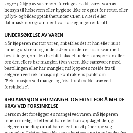
angre på kjøp av varer som forringes raskt, varer som av
hensyn til helsevern eller hygiene ikke er egnet for retur, eller
på lyd- og bildeopptak (herunder CDer, DVDer) eller
datamaskinprogrammer hvor forseglingen er brutt.
UNDERSØKELSE AV VAREN
Når kjøperen mottar varen, anbefales det at han eller hun i
rimelig utstrekning undersøker om den er i samsvar med
bestillingen, om den har blitt skadet under transporten eller
om den ellers har mangler. Hvis varen ikke samsvarer med
bestillingen eller har mangler, må kjøperen melde fra til
selgeren ved reklamasjon jf. kontraktens punkt om
“Reklamasjon ved mangel og frist for å melde krav ved
forsinkelse”.
REKLAMASJON VED MANGEL OG FRIST FOR Å MELDE
KRAV VED FORSINKELSE
Dersom det foreligger en mangel ved varen, må kjøperen
innen rimelig tid etter at han eller hun oppdaget den, gi
selgeren melding om at han eller hun vil påberope seg