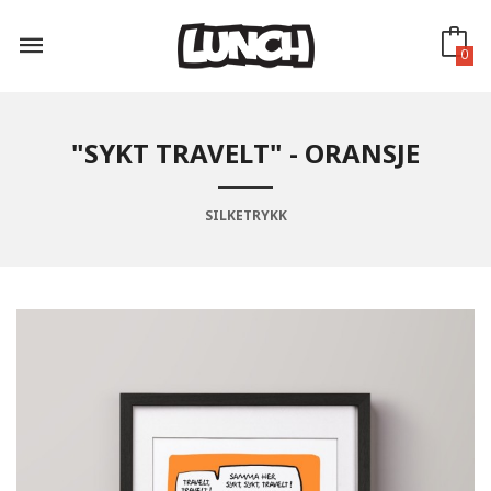
Gå
til
innholdet
0
"SYKT TRAVELT" - ORANSJE
SILKETRYKK