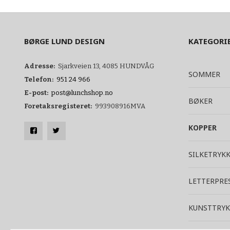
BØRGE LUND DESIGN
KATEGORI
Adresse:
Sjarkveien 13, 4085 HUNDVÅG
SOMMER
Telefon:
951 24 966
E-post:
post@lunchshop.no
BØKER
Foretaksregisteret:
993908916MVA
KOPPER
SILKETRYK
LETTERPRE
KUNSTTRYK