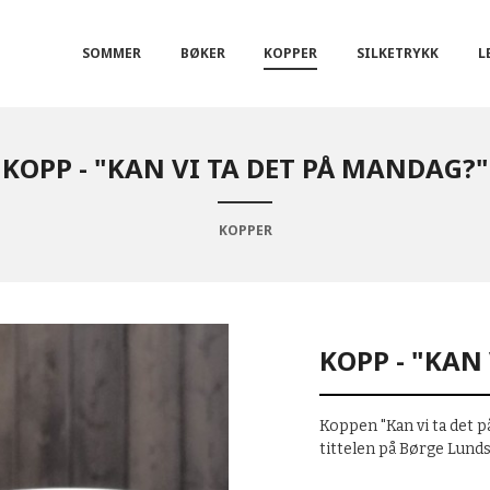
SOMMER
BØKER
KOPPER
SILKETRYKK
L
KOPP - "KAN VI TA DET PÅ MANDAG?"
KOPPER
KOPP - "KAN
Koppen "Kan vi ta det 
tittelen på Børge Lund