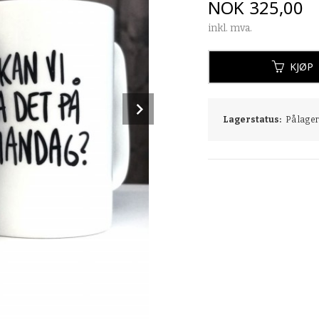
Pris
NOK
325,00
inkl. mva.
KJØP
Next
Lagerstatus:
På lager: