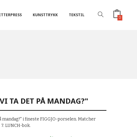
ETTERPRESS
KUNSTTRYKK
TEKSTIL
0
 VI TA DET PÅ MANDAG?"
på mandag?" i fineste FIGGJO-porselen. Matcher
s 7. LUNCH-bok.