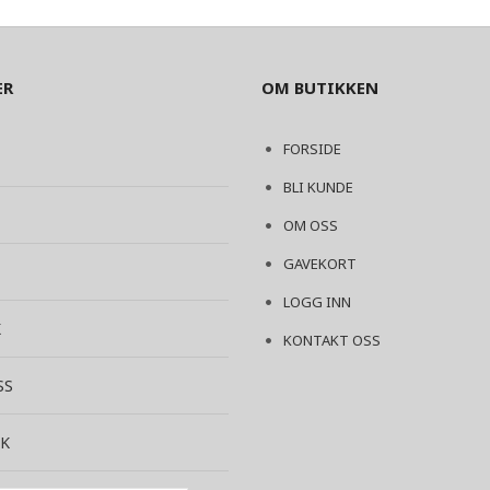
ER
OM BUTIKKEN
FORSIDE
BLI KUNDE
OM OSS
GAVEKORT
LOGG INN
K
KONTAKT OSS
SS
K