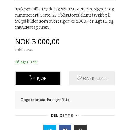
Tofarget silketrykk. Big size! 50 x 70 cm. Signert og
nummerert. Serie: 25 Obligatorisk kunstavgift på
5% på bilder som overstiger kr. 2000,- er lagt til, og
inkludert i prisen.
Pris
NOK
3 000,00
inkl. mva.
På lager: 3 stk.
KJØP
ØNSKELISTE
Lagerstatus:
På lager: 3 stk.
DEL DETTE