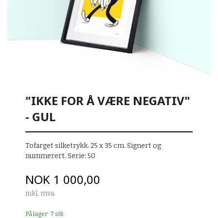
"IKKE FOR Å VÆRE NEGATIV"
- GUL
Tofarget silketrykk. 25 x 35 cm. Signert og
nummerert. Serie: 50
Pris
NOK
1 000,00
inkl. mva.
På lager: 7 stk.