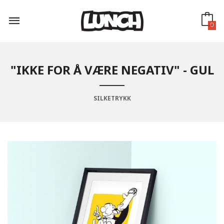
Gå
til
innholdet
0
"IKKE FOR Å VÆRE NEGATIV" - GUL
SILKETRYKK