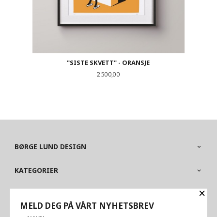
"SISTE SKVETT" - ORANSJE
Pris
2 500,00
BØRGE LUND DESIGN
KATEGORIER
×
OM BUTIKKEN
MELD DEG PÅ VÅRT NYHETSBREV