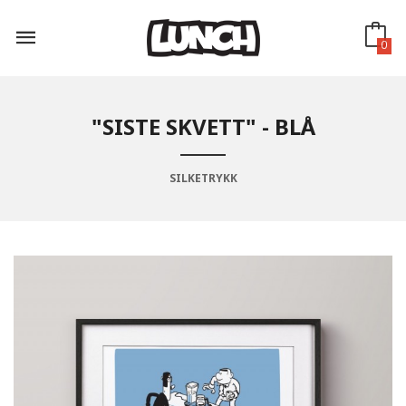
Gå
til
innholdet
0
"SISTE SKVETT" - BLÅ
SILKETRYKK