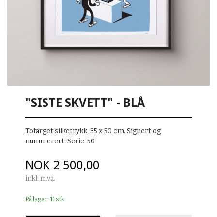
"SISTE SKVETT" - BLÅ
Tofarget silketrykk. 35 x 50 cm. Signert og
nummerert. Serie: 50
Pris
NOK
2 500,00
inkl. mva.
På lager: 11 stk.